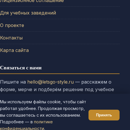
Лицензионное соглашение
Для учебных заведений
О проекте
Контакты
Карта сайта
Связаться с нами
Пишите на
hello@letsgo-style.ru
— расскажем о
форме, мерче и подберём решение под учебное
заведение.
Мы используем файлы cookie, чтобы сайт
работал удобнее. Продолжая просмотр,
вы соглашаетесь с их использованием.
Принять
Подробнее — в
политике
2026. Все права защищены. letsgo-style.ru
конфиденциальности
.